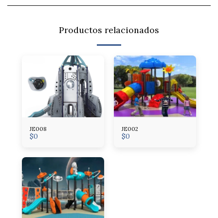
Productos relacionados
JE008
JE002
$
0
$
0