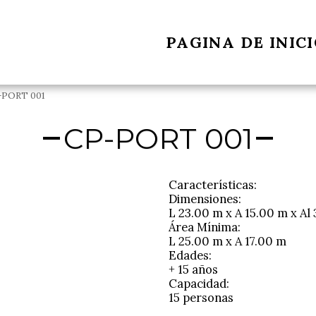
PAGINA DE INIC
-PORT 001
CP-PORT 001
Características:
Dimensiones:
L 23.00 m x A 15.00 m x Al
Área Mínima:
L 25.00 m x A 17.00 m
Edades:
+ 15 años
Capacidad:
15 personas