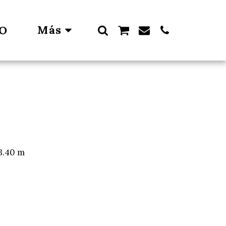
Más
IO
 3.40 m